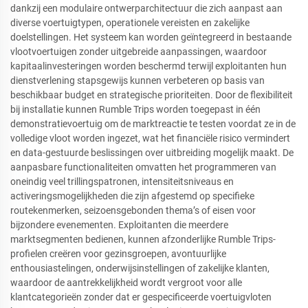
dankzij een modulaire ontwerparchitectuur die zich aanpast aan
diverse voertuigtypen, operationele vereisten en zakelijke
doelstellingen. Het systeem kan worden geïntegreerd in bestaande
vlootvoertuigen zonder uitgebreide aanpassingen, waardoor
kapitaalinvesteringen worden beschermd terwijl exploitanten hun
dienstverlening stapsgewijs kunnen verbeteren op basis van
beschikbaar budget en strategische prioriteiten. Door de flexibiliteit
bij installatie kunnen Rumble Trips worden toegepast in één
demonstratievoertuig om de marktreactie te testen voordat ze in de
volledige vloot worden ingezet, wat het financiële risico vermindert
en data-gestuurde beslissingen over uitbreiding mogelijk maakt. De
aanpasbare functionaliteiten omvatten het programmeren van
oneindig veel trillingspatronen, intensiteitsniveaus en
activeringsmogelijkheden die zijn afgestemd op specifieke
routekenmerken, seizoensgebonden thema’s of eisen voor
bijzondere evenementen. Exploitanten die meerdere
marktsegmenten bedienen, kunnen afzonderlijke Rumble Trips-
profielen creëren voor gezinsgroepen, avontuurlijke
enthousiastelingen, onderwijsinstellingen of zakelijke klanten,
waardoor de aantrekkelijkheid wordt vergroot voor alle
klantcategorieën zonder dat er gespecificeerde voertuigvloten