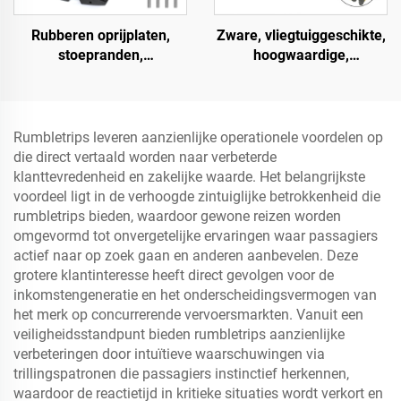
Rubberen oprijplaten,
Zware, vliegtuiggeschikte,
stoepranden,
hoogwaardige,
drempelrampen voor
impactbestendige,
laadperrons, motorfietsen
draagbare rubberen
en rolstoelen
wielblokken voor auto's,
vliegtuigen, vrachtwagens,
Rumbletrips leveren aanzienlijke operationele voordelen op
camperwagens AWC01
die direct vertaald worden naar verbeterde
klanttevredenheid en zakelijke waarde. Het belangrijkste
voordeel ligt in de verhoogde zintuiglijke betrokkenheid die
rumbletrips bieden, waardoor gewone reizen worden
omgevormd tot onvergetelijke ervaringen waar passagiers
actief naar op zoek gaan en anderen aanbevelen. Deze
grotere klantinteresse heeft direct gevolgen voor de
inkomstengeneratie en het onderscheidingsvermogen van
het merk op concurrerende vervoersmarkten. Vanuit een
veiligheidsstandpunt bieden rumbletrips aanzienlijke
verbeteringen door intuïtieve waarschuwingen via
trillingspatronen die passagiers instinctief herkennen,
waardoor de reactietijd in kritieke situaties wordt verkort en