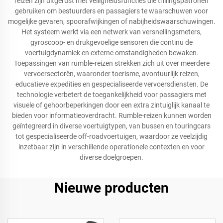
reizen zijn uitgerust met veiligheidsfuncties die trillingspatronen
gebruiken om bestuurders en passagiers te waarschuwen voor
mogelijke gevaren, spoorafwijkingen of nabijheidswaarschuwingen.
Het systeem werkt via een netwerk van versnellingsmeters,
gyroscoop- en drukgevoelige sensoren die continu de
voertuigdynamiek en externe omstandigheden bewaken.
Toepassingen van rumble-reizen strekken zich uit over meerdere
vervoersectorën, waaronder toerisme, avontuurlijk reizen,
educatieve expedities en gespecialiseerde vervoersdiensten. De
technologie verbetert de toegankelijkheid voor passagiers met
visuele of gehoorbeperkingen door een extra zintuiglijk kanaal te
bieden voor informatieoverdracht. Rumble-reizen kunnen worden
geïntegreerd in diverse voertuigtypen, van bussen en touringcars
tot gespecialiseerde off-roadvoertuigen, waardoor ze veelzijdig
inzetbaar zijn in verschillende operationele contexten en voor
diverse doelgroepen.
Nieuwe producten