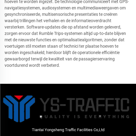
hoeven te worden ingezet. De technologie communiceert met GPS-
navigatiesystemen, audiosystemen en multimediaweergaven om
gesynchroniseerde, multisensorische presentaties te creëren
waarbij trillingen het verhalen en de informatieoverdracht
versterken. Software-updates die op afstand worden geleverd,
zorgen ervoor dat Rumble Trips-systemen altijd up-to-date blijven
met de nieuwste functies en optimalisatiealgoritmen, zonder dat
voertuigen stil moeten staan of technici ter plaatse hoeven te
worden ingeschakeld; hierdoor blijft de operationele efficiëntie
gewaarborgd terwijl de kwaliteit van de passagierservaring
voortdurend wordt verbeterd.
Tiantai Yongsheng Traffic Facilities Co,Ltd