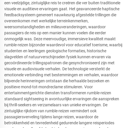
een veelzijdige, zintuiglijke reis te creëren die ver buiten traditionele
visuele en auditieve ervaringen gaat. Het geavanceerde haptische
feedbacksysteem genereert nauwkeurig afgestelde trillingen die
overeenkomen met werkelijke terreinkenmerken,
weersomstandigheden en milieuveranderingen, waardoor
passagiers de reis op een manier kunnen voelen die eerder
onmogelijk was. Deze meervoudige, immersieve kwaliteit maakt
rumble-reizen bijzonder waardevol voor educatief toerisme, waarbij
studenten en leerlingen geologische formaties, historische
slagvelden of natuurverschijnselen fysiek kunnen ervaren via
gecoördineerde trillingspatronen die gesynchroniseerd zijn met
visuele en audiovisuele verhalen. De technologie versterkt de
emotionele verbinding met bestemmingen en verhalen, waardoor
blijvende herinneringen ontstaan die herhaalde bezoeken en
positieve mond-tot-mondreclame stimuleren. Voor
entertainmentgerichte diensten transformeren rumble-reizen
standaard sightseeing in avontuurlijke ervaringen die aanspreken
bij thrill-seekers en verzamelaars van unieke ervaringen. De
zintuiglijke rijkdom van rumble-reizen vermindert ook
passagiersverveling tijdens lange reizen, waardoor de
betrokkenheid en tevredenheid gedurende langere reisperiodes