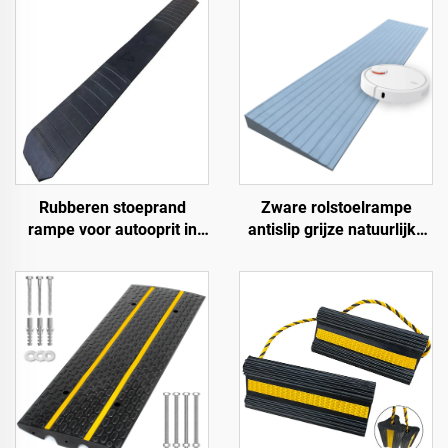
Rubberen stoeprand
Zware rolstoelrampe
rampe voor autooprit in
antislip grijze natuurlijke
1,2 meter secties voor
rubber krachtrampe voor
afgeronde stoepranden
deur