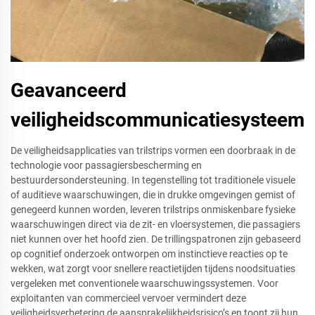
Geavanceerd
veiligheidscommunicatiesysteem
De veiligheidsapplicaties van trilstrips vormen een doorbraak in de
technologie voor passagiersbescherming en
bestuurdersondersteuning. In tegenstelling tot traditionele visuele
of auditieve waarschuwingen, die in drukke omgevingen gemist of
genegeerd kunnen worden, leveren trilstrips onmiskenbare fysieke
waarschuwingen direct via de zit- en vloersystemen, die passagiers
niet kunnen over het hoofd zien. De trillingspatronen zijn gebaseerd
op cognitief onderzoek ontworpen om instinctieve reacties op te
wekken, wat zorgt voor snellere reactietijden tijdens noodsituaties
vergeleken met conventionele waarschuwingssystemen. Voor
exploitanten van commercieel vervoer vermindert deze
veiligheidsverbetering de aansprakelijkheidsrisico’s en toont zij hun